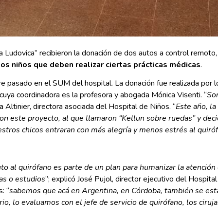
 Ludovica” recibieron la donación de dos autos a control remoto,
los niños que deben realizar ciertas prácticas médicas
.
 pasado en el SUM del hospital. La donación fue realizada por lo
uya coordinadora es la profesora y abogada Mónica Visenti. “
Son
a Altinier, directora asociada del Hospital de Niños. “
Este año, la
n este proyecto, al que llamaron “Kellun sobre ruedas” y deci
stros chicos entraran con más alegría y menos estrés al quiró
o al quirófano es parte de un plan para humanizar la atención d
cas o estudios
”; explicó José Pujol, director ejecutivo del Hospit
: “
sabemos que acá en Argentina, en Córdoba, también se está
o, lo evaluamos con el jefe de servicio de quirófano, los ciruja