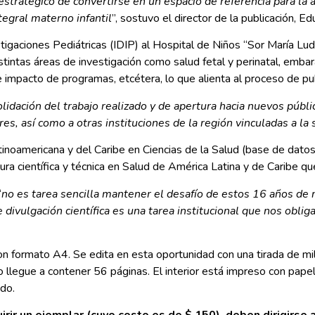
o estratégico de convertirse en un espacio de referencia para la
tegral materno infantil
”, sostuvo el director de la publicación, Ed
stigaciones Pediátricas (IDIP) al Hospital de Niños “Sor María Lud
ntas áreas de investigación como salud fetal y perinatal, embarazo
 impacto de programas, etcétera, lo que alienta al proceso de pub
dación del trabajo realizado y de apertura hacia nuevos públi
es, así como a otras instituciones de la región vinculadas a la 
Latinoamericana y del Caribe en Ciencias de la Salud (base de d
tura científica y técnica en Salud de América Latina y de Caribe qu
“
no es tarea sencilla mantener el desafío de estos 16 años de n
e divulgación científica es una tarea institucional que nos oblig
con formato A4. Se edita en esta oportunidad con una tirada de m
o llegue a contener 56 páginas. El interior está impreso con papel
do.