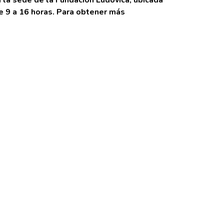
 la sede de la Fundación Ludovica, ubicada
de 9 a 16 horas. Para obtener más
NEXT
Una cena de gala cerrará los festejos por los 25 años