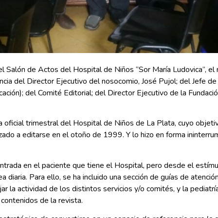
l Salón de Actos del Hospital de Niños “Sor María Ludovica”, el r
encia del Director Ejecutivo del nosocomio, José Pujol; del Jefe d
cación); del Comité Editorial; del Director Ejecutivo de la Fundac
a oficial trimestral del Hospital de Niños de La Plata, cuyo objetiv
nzado a editarse en el otoño de 1999. Y lo hizo en forma ininterr
rada en el paciente que tiene el Hospital, pero desde el estímulo 
a diaria. Para ello, se ha incluido una sección de guías de atenció
r la actividad de los distintos servicios y/o comités, y la pediatrí
s contenidos de la revista.