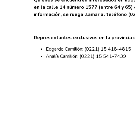
Quienes se encuentren interesados en adquir
en la calle 14 número 1577 (entre 64 y 65) 
información, se ruega llamar al teléfono (
Representantes exclusivos en la provincia
Edgardo Camilión: (0221) 15 418-4815
Analía Camilión: (0221) 15 541-7439
Gracias por acompañarnos una vez más!