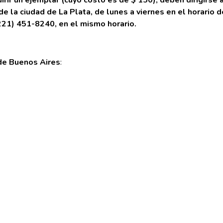
ir un ejemplar (cuyo costo es de $ 150), deben dirigirse a
de la ciudad de La Plata, de lunes a viernes en el horario 
0221) 451-8240, en el mismo horario.
 de Buenos Aires
: