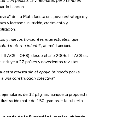
 atención pediátrica y neonatal, pero también
uardo Lancioni.
ovica” de La Plata facilita un apoyo estratégico y
 y lactancia, nutrición, crecimiento y
licación.
cos y nuevos horizontes intelectuales, que
salud materno infantil
”, afirmó Lancioni.
atos LILACS – OPS), desde el año 2005. LILACS es
e incluye a 27 países y novecientas revistas.
uestra revista sin el apoyo brindado por la
a a una construcción colectiva
”.
il ejemplares de 32 páginas, aunque la propuesta
 ilustración mate de 150 gramos. Y la cubierta,