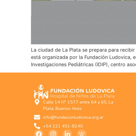
La ciudad de La Plata se prepara para recibir 
está organizada por la Fundación Ludovica, el
Investigaciones Pediátricas (IDIP), centro as
Calle 14 N° 1577 entre 64 y 65, La
Plata, Buenos Aires
info@fundacionludovica.org.ar
+54 221 451-8240