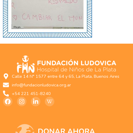
Calle 14 N° 1577 entre 64 y 65, La Plata, Buenos Aires
info@fundacionludovica.org.ar
+54 221 451-8240