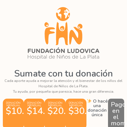
Sumate con tu donación
Cada aporte ayuda a mejorar la atención y el bienestar de los niños del
Hospital de Niños de La Plata.
Tu ayuda, por pequeña que parezca, hace una gran diferencia.
O hacé
Pago
DONACIÓN
DONACIÓN
DONACIÓN
DONACIÓN
una
MENSUAL
MENSUAL
MENSUAL
MENSUAL
$10.000
$14.000
$20.000
$30.000
en
donación
única
el
mome