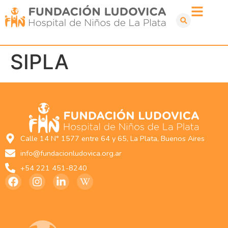
SIPLA
Calle 14 N° 1577 entre 64 y 65, La Plata, Buenos Aires
info@fundacionludovica.org.ar
+54 221 451-8240