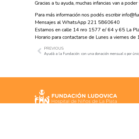
Gracias a tu ayuda, muchas infancias van a poder
Para más información nos podés escribir info@fu
Mensajes al WhatsApp 221 5860640
Estamos en calle 14 nro 1577 e/ 64 y 65 La Pl
Horario para contactarse de Lunes a viernes de 
PREVIOUS
Ayudá a la Fundación: con una donación mensual o por úni
Calle 14 N° 1577 entre 64 y 65, La
Plata, Buenos Aires
info@fundacionludovica.org.ar
+54 221 451-8240