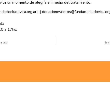
 vivir un momento de alegría en medio del tratamiento.
ndacionludovica.org.ar ||| donacioneventos@fundacionludovica.org
ata
10 a 17hs.
ca vez
Se v